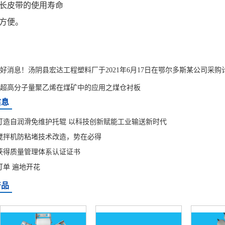
延长皮带的使用寿命
装方便。
好消息！汤阴县宏达工程塑料厂于2021年6月17日在鄂尔多斯某公司采购
超高分子量聚乙烯在煤矿中的应用之煤仓衬板
信息
打造自润滑免维护托辊 以科技创新赋能工业输送新时代
搅拌机防粘堵技术改造，势在必得
获得质量管理体系认证证书
订单 遍地开花
产品