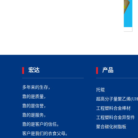
立辊
托带辊
宏达
产品
多年来的生存，
托辊
靠的是质量，
超高分子量聚乙烯(UH
靠的是信誉，
工程塑料合金棒材
靠的是服务，
工程塑料合金异型件
靠的是客户的信任。
聚合碳化树脂板
客户是我们的衣食父母。