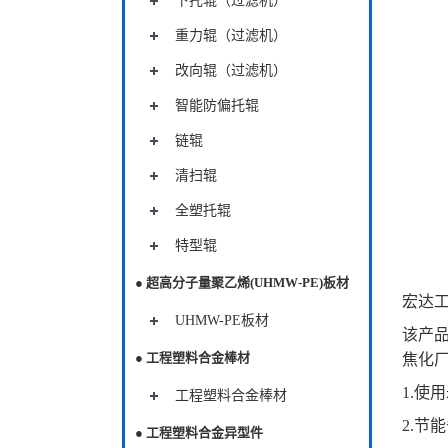
下托辊（过滤机）
重力辊（过滤机）
改向辊（过滤机）
智能防偏托辊
链辊
清扫辊
全塑托辊
特型辊
● 超高分子量聚乙烯(UHMW-PE)板材
宏达
UHMW-PE板材
该产
● 工程塑料合金棒材
焦化
1.使
工程塑料合金棒材
2.节
● 工程塑料合金异型件