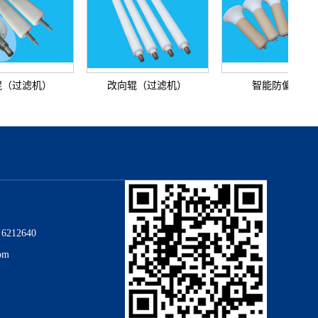
过滤机）
改向辊（过滤机）
智能防偏托辊
5
6212640
om