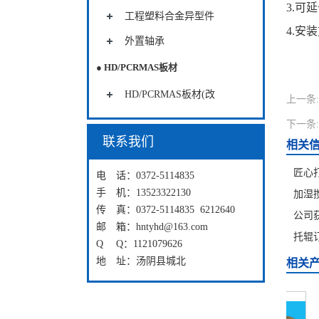
3.可
工程塑料合金异型件
4.安
外置轴承
● HD/PCRMAS板材
HD/PCRMAS板材(改
上一条:
下一条:
联系我们
相关
匠心
电 话：0372-5114835
手 机：13523322130
加湿
传 真：0372-5114835 6212640
公司
邮 箱：hntyhd@163.com
托辊
Q Q：1121079626
地 址：汤阴县城北
相关