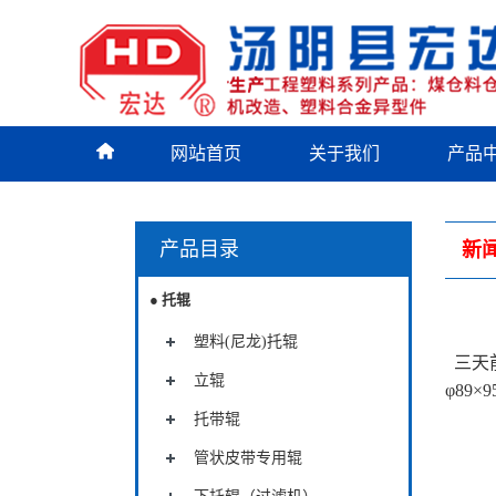
网站首页
关于我们
产品
产品目录
新
● 托辊
塑料(尼龙)托辊
三天
立辊
φ89×9
托带辊
管状皮带专用辊